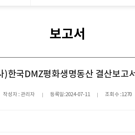
보고서
 (사)한국DMZ평화생명동산 결산보고
작성자
:
관리자
등록일
:
2024-07-11
조회수
:
1270